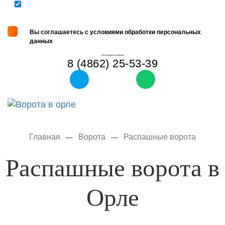
Вы соглашаетесь с условиями обработки персональных
данных
Или позвоните по номеру
8 (4862) 25-53-39
Tog
navi
Главная
Ворота
Распашные ворота
—
—
Распашные ворота в
Орле