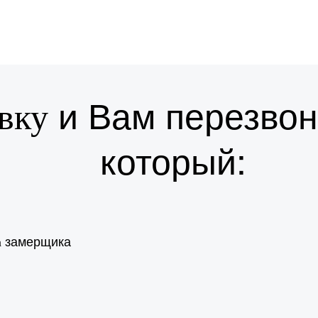
и Вам перезвон
вку
который:
замерщика
а