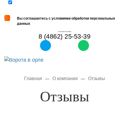
Вы соглашаетесь с условиями обработки персональных
данных
Или позвоните по номеру
8 (4862) 25-53-39
Tog
navi
Главная
О компании
Отзывы
—
—
Отзывы