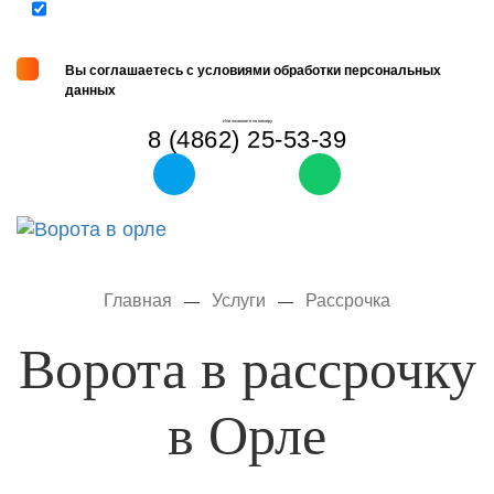
Вы соглашаетесь с условиями обработки персональных
данных
Или позвоните по номеру
8 (4862) 25-53-39
Tog
navi
Главная
Услуги
Рассрочка
—
—
Ворота в рассрочку
в Орле